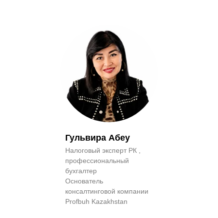
Гульвира Абеу
Налоговый эксперт РК ,
профессиональный
бухгалтер
Основатель
консалтинговой компании
Profbuh Kazakhstan